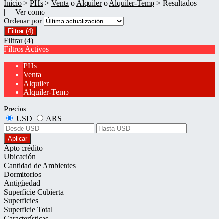
Inicio
>
PHs
>
Venta
o
Alquiler
o
Alquiler-Temp
> Resultados
| Ver como
Ordenar por
Filtrar
(4)
Filtrar
(4)
Filtros Activos
PHs
Venta
Alquiler
Alquiler-Temp
Precios
USD
ARS
Aplicar
Apto crédito
Ubicación
Cantidad de Ambientes
Dormitorios
Antigüedad
Superficie Cubierta
Superficies
Superficie Total
Características