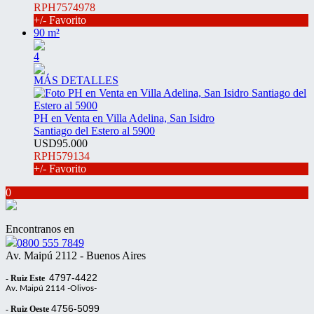
RPH7574978
+/- Favorito
90 m²
4
MÁS DETALLES
PH en Venta en Villa Adelina, San Isidro
Santiago del Estero al 5900
USD95.000
RPH579134
+/- Favorito
0
Encontranos en
0800 555 7849
Av. Maipú 2112 - Buenos Aires
4797-4422
- Ruiz Este
Av. Maipú 2114 -Olivos-
4756-5099
- Ruiz Oeste