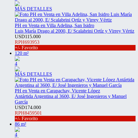
MÁS DETALLES
PH en Venta en Villa Adelina, San Isidro
Luis María Drago al 2000, E/ Scalabrini Ortíz y Virrey Vértiz
USD115.000
RPH693953
+/- Favorito
120 m²
4
MÁS DETALLES
PH en Venta en Carapachay, Vicente López
Antártida Argentina al 3600, E/ José Ingenieros y Manuel
García
USD174.000
RPH8459501
+/- Favorito
86 m²
4