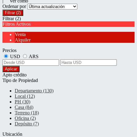
| Ver como
Ordenar por
Filtrar
(2)
Filtrar
(2)
Filtros Activos
Venta
Alquiler
Precios
USD
ARS
Aplicar
Apto crédito
Tipo de Propiedad
Departamento (130)
Local (12)
PH (30)
Casa (84)
Terreno (18)
Oficina (2)
Depósito (7)
Ubicación