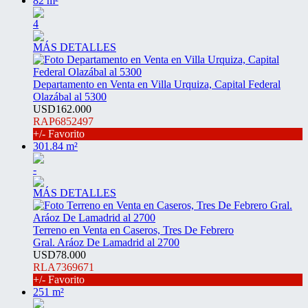
82 m²
4
MÁS DETALLES
Departamento en Venta en Villa Urquiza, Capital Federal
Olazábal al 5300
USD162.000
RAP6852497
+/- Favorito
301.84 m²
-
MÁS DETALLES
Terreno en Venta en Caseros, Tres De Febrero
Gral. Aráoz De Lamadrid al 2700
USD78.000
RLA7369671
+/- Favorito
251 m²