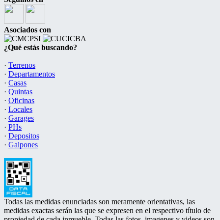
Asociados con
¿Qué estás buscando?
·
Terrenos
·
Departamentos
·
Casas
·
Quintas
·
Oficinas
·
Locales
·
Garages
·
PHs
·
Depositos
·
Galpones
Todas las medidas enunciadas son meramente orientativas, las
medidas exactas serán las que se expresen en el respectivo título de
propiedad de cada inmueble. Todas las fotos, imagenes y videos son