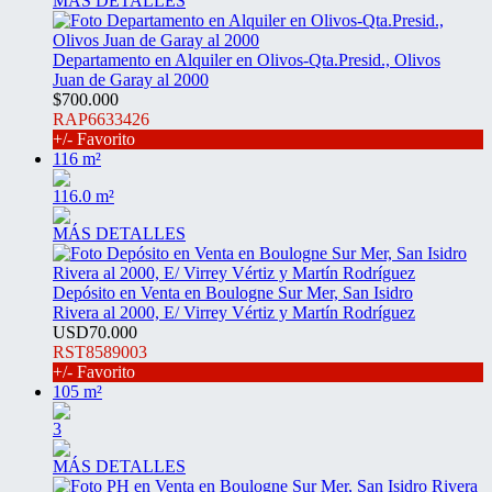
MÁS DETALLES
Departamento en Alquiler en Olivos-Qta.Presid., Olivos
Juan de Garay al 2000
$700.000
RAP6633426
+/- Favorito
116 m²
116.0 m²
MÁS DETALLES
Depósito en Venta en Boulogne Sur Mer, San Isidro
Rivera al 2000, E/ Virrey Vértiz y Martín Rodríguez
USD70.000
RST8589003
+/- Favorito
105 m²
3
MÁS DETALLES