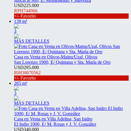
Juncal al 900, E/ Monteagudo y Saavedra
USD225.000
RPH744966
+/- Favorito
139 m²
3
MÁS DETALLES
Casa en Venta en Olivos-Maipu/Uzal, Olivos
San Lorenzo 1900, E/ Quintana y Sta. María de Oro
USD295.000
RHO8070562
+/- Favorito
265 m²
3
MÁS DETALLES
Casa en Venta en Villa Adelina, San Isidro
El Indio 1000, E/ M. Rosas y J. V. González
USD340.000