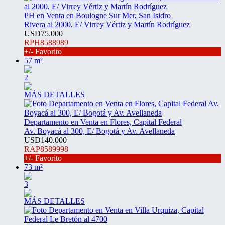
PH en Venta en Boulogne Sur Mer, San Isidro
Rivera al 2000, E/ Virrey Vértiz y Martín Rodríguez
USD75.000
RPH8588989
+/- Favorito
57 m²
2
MÁS DETALLES
Departamento en Venta en Flores, Capital Federal
Av. Boyacá al 300, E/ Bogotá y Av. Avellaneda
USD140.000
RAP8589998
+/- Favorito
73 m²
3
MÁS DETALLES