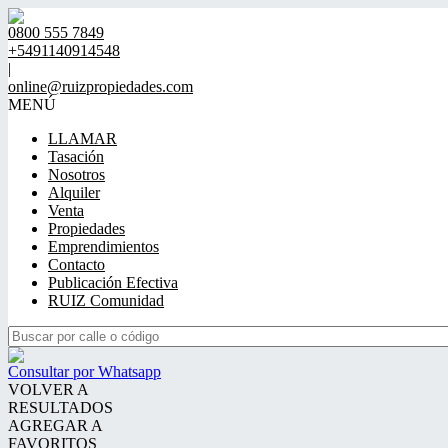
0800 555 7849
+5491140914548
|
online@ruizpropiedades.com
MENÚ
LLAMAR
Tasación
Nosotros
Alquiler
Venta
Propiedades
Emprendimientos
Contacto
Publicación Efectiva
RUIZ Comunidad
Consultar por Whatsapp
VOLVER A
RESULTADOS
AGREGAR A
FAVORITOS