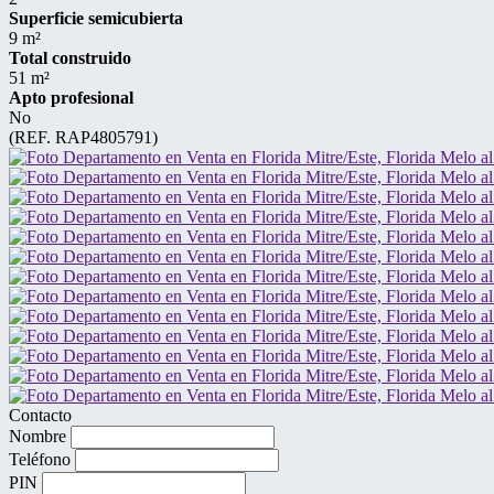
Superficie semicubierta
9 m²
Total construido
51 m²
Apto profesional
No
(REF. RAP4805791)
Contacto
Nombre
Teléfono
PIN