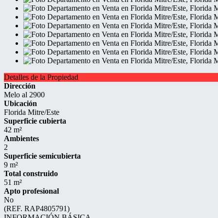
Detalles de la Propiedad
Dirección
Melo al 2900
Ubicación
Florida Mitre/Este
Superficie cubierta
42 m²
Ambientes
2
Superficie semicubierta
9 m²
Total construido
51 m²
Apto profesional
No
(REF. RAP4805791)
INFORMACIÓN BÁSICA