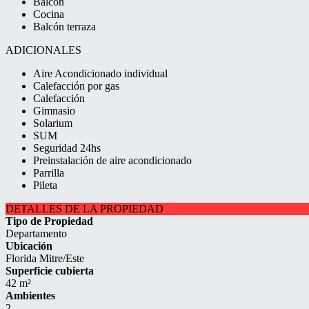
Balcón
Cocina
Balcón terraza
ADICIONALES
Aire Acondicionado individual
Calefacción por gas
Calefacción
Gimnasio
Solarium
SUM
Seguridad 24hs
Preinstalación de aire acondicionado
Parrilla
Pileta
DETALLES DE LA PROPIEDAD
Tipo de Propiedad
Departamento
Ubicación
Florida Mitre/Este
Superficie cubierta
42 m²
Ambientes
2