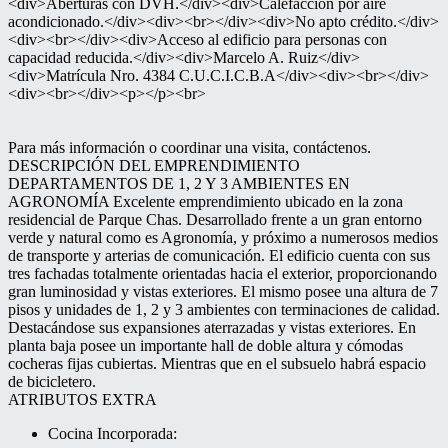
<div>Aberturas con DVH.</div><div>Calefacción por aire
acondicionado.</div><div><br></div><div>No apto crédito.</div>
<div><br></div><div>Acceso al edificio para personas con
capacidad reducida.</div><div>Marcelo A. Ruiz</div>
<div>Matrícula Nro. 4384 C.U.C.I.C.B.A</div><div><br></div>
<div><br></div><p></p><br>
Para más información o coordinar una visita, contáctenos.
DESCRIPCIÓN DEL EMPRENDIMIENTO
DEPARTAMENTOS DE 1, 2 Y 3 AMBIENTES EN
AGRONOMÍA Excelente emprendimiento ubicado en la zona
residencial de Parque Chas. Desarrollado frente a un gran entorno
verde y natural como es Agronomía, y próximo a numerosos medios
de transporte y arterias de comunicación. El edificio cuenta con sus
tres fachadas totalmente orientadas hacia el exterior, proporcionando
gran luminosidad y vistas exteriores. El mismo posee una altura de 7
pisos y unidades de 1, 2 y 3 ambientes con terminaciones de calidad.
Destacándose sus expansiones aterrazadas y vistas exteriores. En
planta baja posee un importante hall de doble altura y cómodas
cocheras fijas cubiertas. Mientras que en el subsuelo habrá espacio
de bicicletero.
ATRIBUTOS EXTRA
Cocina Incorporada: