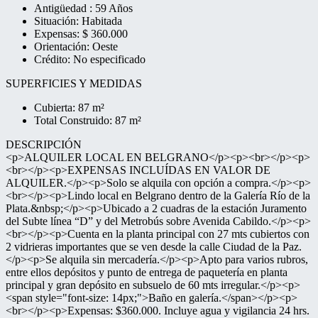
Antigüedad : 59 Años
Situación: Habitada
Expensas: $ 360.000
Orientación: Oeste
Crédito: No especificado
SUPERFICIES Y MEDIDAS
Cubierta: 87 m²
Total Construido: 87 m²
DESCRIPCIÓN
<p>ALQUILER LOCAL EN BELGRANO</p><p><br></p><p>
<br></p><p>EXPENSAS INCLUÍDAS EN VALOR DE
ALQUILER.</p><p>Solo se alquila con opción a compra.</p><p>
<br></p><p>Lindo local en Belgrano dentro de la Galería Río de la
Plata.&nbsp;</p><p>Ubicado a 2 cuadras de la estación Juramento
del Subte línea “D” y del Metrobús sobre Avenida Cabildo.</p><p>
<br></p><p>Cuenta en la planta principal con 27 mts cubiertos con
2 vidrieras importantes que se ven desde la calle Ciudad de la Paz.
</p><p>Se alquila sin mercadería.</p><p>Apto para varios rubros,
entre ellos depósitos y punto de entrega de paquetería en planta
principal y gran depósito en subsuelo de 60 mts irregular.</p><p>
<span style="font-size: 14px;">Baño en galería.</span></p><p>
<br></p><p>Expensas: $360.000. Incluye agua y vigilancia 24 hrs.