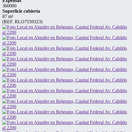
Expensas
360000
Superficie cubierta
87 m²
(REF. RLO7559323)