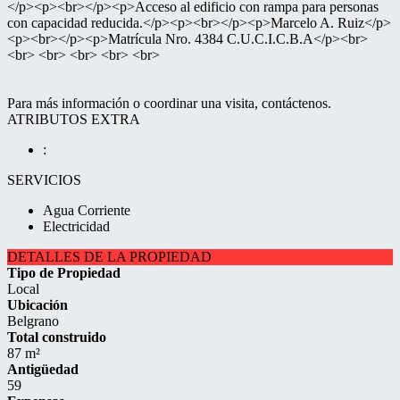
</p><p><br></p><p>Acceso al edificio con rampa para personas
con capacidad reducida.</p><p><br></p><p>Marcelo A. Ruiz</p>
<p><br></p><p>Matrícula Nro. 4384 C.U.C.I.C.B.A</p><br>
<br> <br> <br> <br> <br>
Para más información o coordinar una visita, contáctenos.
ATRIBUTOS EXTRA
:
SERVICIOS
Agua Corriente
Electricidad
DETALLES DE LA PROPIEDAD
Tipo de Propiedad
Local
Ubicación
Belgrano
Total construido
87 m²
Antigüedad
59